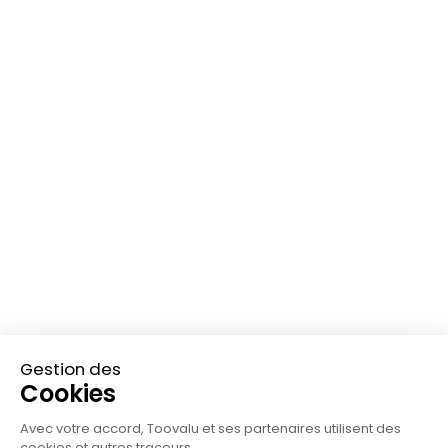
Comparatifs
À propos
Notre histoire et notre
Toovalu vs Sweep
équipe
Toovalu vs Sami
Le groupe Lefebvre
Toovalu vs Tennaxia
Devenir partenaire
Toovalu vs Greenly
Contactez-nous
Nous rejoindre
Mentions légales
Conditions Générales de Vente
Politique de confidentialité
Processus d'alerte
Charte éthique du Groupe