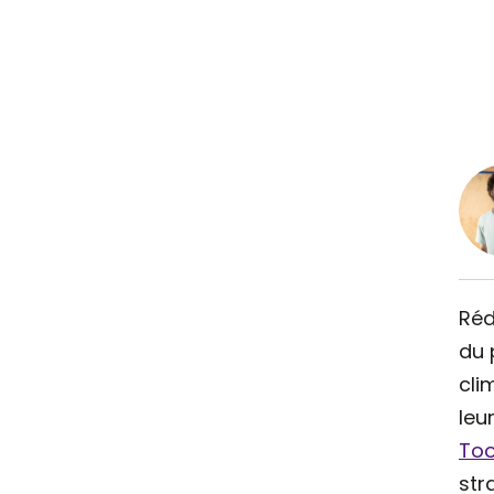
Réd
du 
cli
leu
Too
str