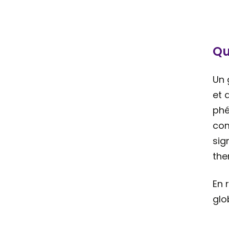
Qu
Un 
et 
phé
com
sig
the
En 
glo