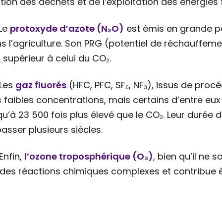
tion des déchets et de l’exploitation des énergies f
Le
protoxyde d’azote (N₂O)
est émis en grande par
s l’agriculture. Son PRG (potentiel de réchauffeme
s supérieur à celui du CO₂.
Les
gaz fluorés
(HFC, PFC, SF₆, NF₃), issus de procé
s faibles concentrations, mais certains d’entre e
qu’à 23 500 fois plus élevé que le CO₂. Leur durée
asser plusieurs siècles.
Enfin,
l’ozone troposphérique (O₃)
, bien qu’il ne
 des réactions chimiques complexes et contribue é