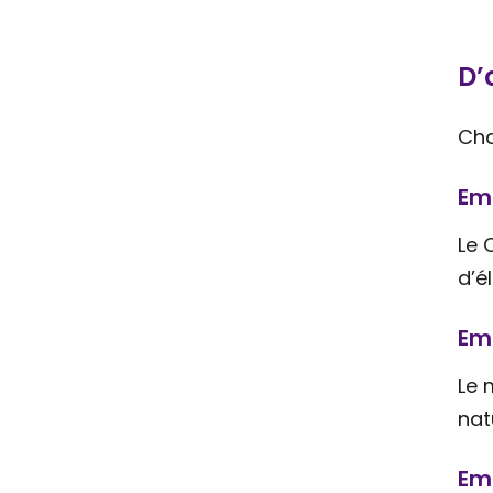
D’
Cha
Em
Le 
d’é
Em
Le 
nat
Em