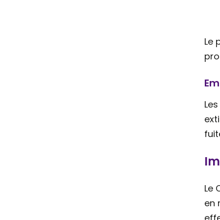
Le 
pro
Emi
Les
ext
fui
Im
Le 
en 
eff