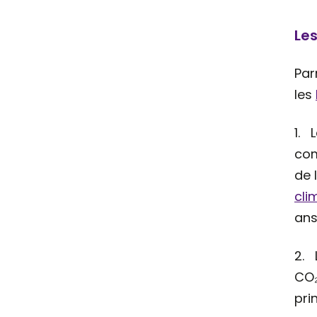
Les
Par
les
1. 
com
de 
cli
ans
2. 
CO₂
pri