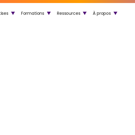
tises
▼
Formations
▼
Ressources
▼
À propos
▼