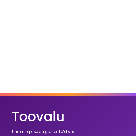
professionnelle) et Toovalu (pionnier et acteur
majeur des solutions logicielles de pilotage de
la stratégie climat et ESG).
https://webikeo.fr/webinar/csrd-optimisez-
votre-preparation-du-rapport-de-durabilite
Une entreprise du groupe Lefebvre