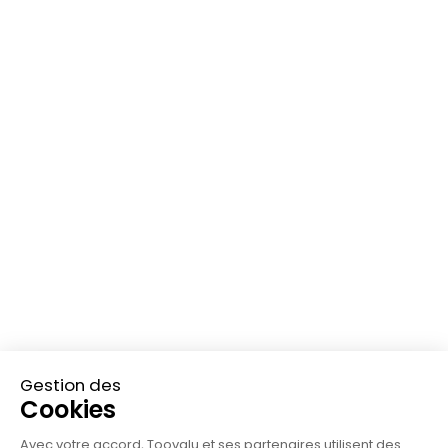
Comparatifs
À propos
Notre histoire et notre
Toovalu vs Sweep
équipe
Toovalu vs Sami
Le groupe Lefebvre
Toovalu vs Tennaxia
Devenir partenaire
Toovalu vs Greenly
Contactez-nous
Nous rejoindre
Mentions légales
Conditions Générales de Vente
Politique de confidentialité
Processus d'alerte
Charte éthique du Groupe