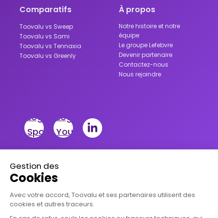
Comparatifs
À propos
Notre histoire et notre
Toovalu vs Sweep
équipe
Toovalu vs Sami
Le groupe Lefebvre
Toovalu vs Tennaxia
Devenir partenaire
Toovalu vs Greenly
Contactez-nous
Nous rejoindre
Mentions légales
Conditions Générales de Vente
Politique de confidentialité
Processus d'alerte
Charte éthique du Groupe