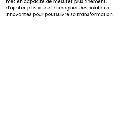
met en capacité de mesurer plus finement,
d’ajuster plus vite et d’imaginer des solutions
innovantes pour poursuivre sa transformation.
Sodero Gestion construit son
Bricolage et Jardin :