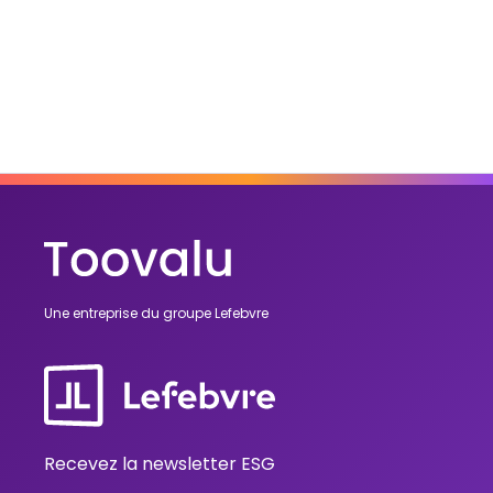
référentiel d'impact sur mesure
Toovalu embarquent 
avec Toovalu pour lancer son
PME dans la décarb
premier fonds Article 9
collective
→
→
Lire l'article
Lire l'article
Une entreprise du groupe Lefebvre
Recevez la newsletter ESG