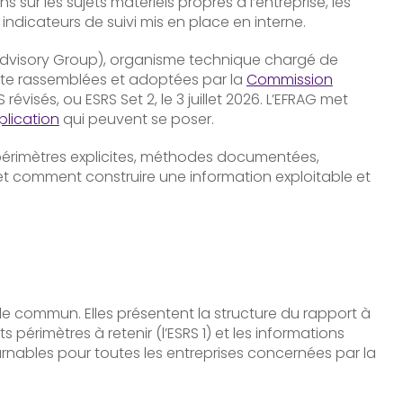
sur les sujets matériels propres à l’entreprise, les
 indicateurs de suivi mis en place en interne.
 Advisory Group), organisme technique chargé de
uite rassemblées et adoptées par la
Commission
évisés, ou ESRS Set 2, le 3 juillet 2026. L’EFRAG met
plication
qui peuvent se poser.
, périmètres explicites, méthodes documentées,
 et comment construire une information exploitable et
ocle commun. Elles présentent la structure du rapport à
s périmètres à retenir (l’ESRS 1) et les informations
urnables pour toutes les entreprises concernées par la