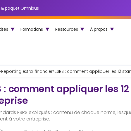
SRS & paquet Omnibus
tises
▼
Formations
▼
Ressources
▼
À propos
▼
>
Reporting extra-financier
>
ESRS : comment appliquer les 12 st
 : comment appliquer les 12
eprise
tandards ESRS expliqués : contenu de chaque norme, lesque
ent à votre entreprise.