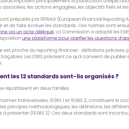
ards imposent principalement la publication d’explications 
s associées, les actions engagées, les objectifs fixés et les
 sont préparés par l’EFRAG (European Financial Reporting
r et de faire évoluer les standards. Ces normes sont ens
ne via un acte délégué
. La Commission a adopté les ESRS r
isposition
une plateforme pour clarifier les questions d’ap
e est proche du reporting financier : définitions précises
raçables. Les ESRS précisent ce qu’il convient de publier
.
t les 12 standards sont-ils organisés ?
se répartissent en deux familles.
normes transversales, l’ESRS 1 et l’ESRS 2, constituent le s
les principes méthodologiques, les définitions, les différent
 à présenter (l’ESRS 2). Ces deux standards sont inconto